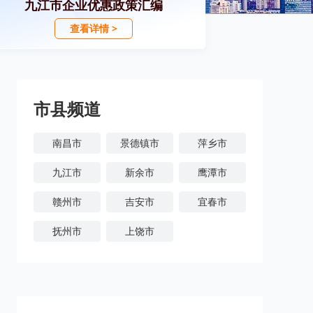
九江市企业优惠政策汇编
查看详情 >
市县频道
南昌市
景德镇市
萍乡市
九江市
新余市
鹰潭市
赣州市
吉安市
宜春市
抚州市
上饶市